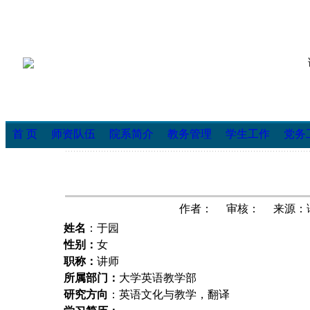
首 页
师资队伍
院系简介
教务管理
学生工作
党务
作者： 审核： 来源：语言
姓名
：于园
性别：
女
职称：
讲师
所属部门：
大学英语教学部
研究方向
：英语文化与教学，翻译